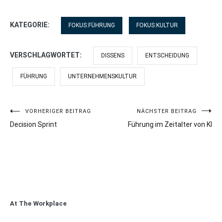
KATEGORIE:
FOKUS:FÜHRUNG
FOKUS:KULTUR
VERSCHLAGWORTET:
DISSENS
ENTSCHEIDUNG
FÜHRUNG
UNTERNEHMENSKULTUR
Beitragsnavigation
VORHERIGER BEITRAG
NÄCHSTER BEITRAG
Decision Sprint
Führung im Zeitalter von KI
At The Workplace