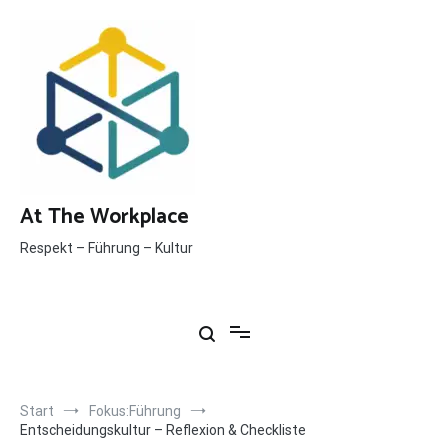
Inhalt
Zum
springen
Inhalt
springen
At The Workplace
Respekt – Führung – Kultur
Start
Fokus:Führung
Entscheidungskultur – Reflexion & Checkliste