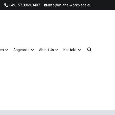
+49.157.3969.3487
info@at-the-workplace.eu
ten
Angebote
About Us
Kontakt