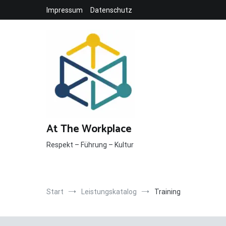
Inhalt
Zum
springen
Impressum
Datenschutz
Inhalt
springen
At The Workplace
Respekt – Führung – Kultur
Start
Leistungskatalog
Training