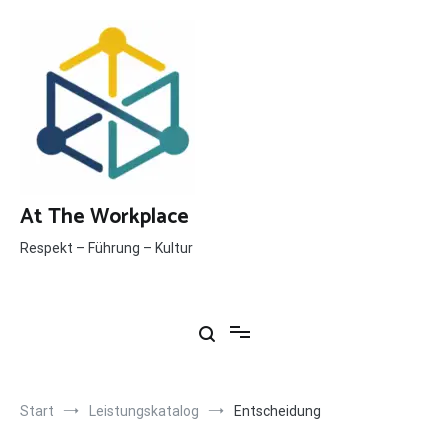
Inhalt
Zum
springen
Inhalt
springen
At The Workplace
Respekt – Führung – Kultur
Start
Leistungskatalog
Entscheidung