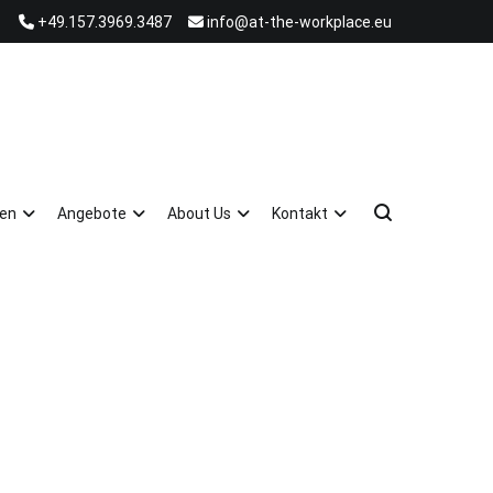
+49.157.3969.3487
info@at-the-workplace.eu
ten
Angebote
About Us
Kontakt