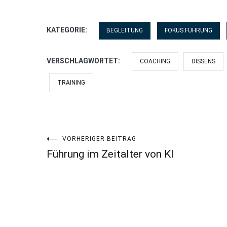
KATEGORIE:
BEGLEITUNG
FOKUS:FÜHRUNG
VERSCHLAGWORTET:
COACHING
DISSENS
TRAINING
Beitragsnavigation
VORHERIGER BEITRAG
Führung im Zeitalter von KI