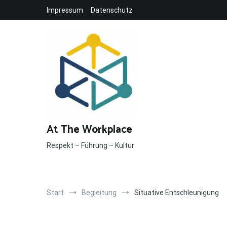
Inhalt
Zum
springen
Impressum
Datenschutz
Inhalt
springen
At The Workplace
Respekt – Führung – Kultur
Start
Begleitung
Situative Entschleunigung