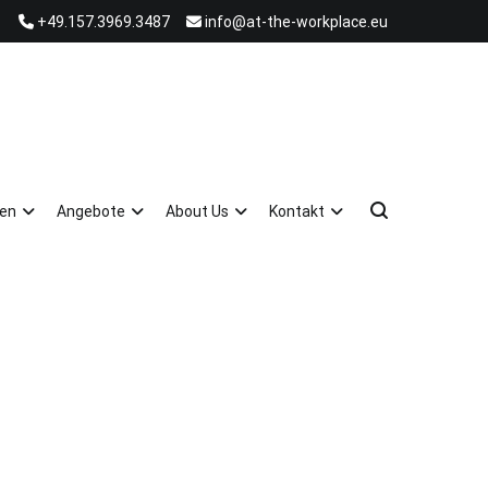
+49.157.3969.3487
info@at-the-workplace.eu
ten
Angebote
About Us
Kontakt