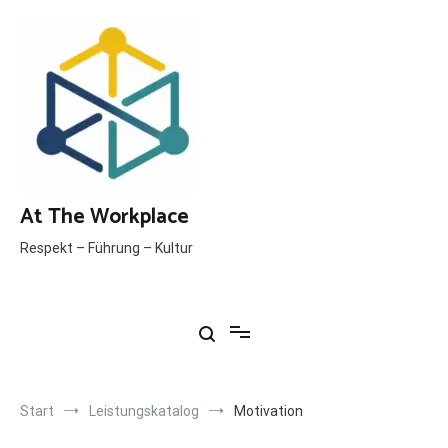
Inhalt
Zum
springen
Inhalt
springen
At The Workplace
Respekt – Führung – Kultur
Start
Leistungskatalog
Motivation