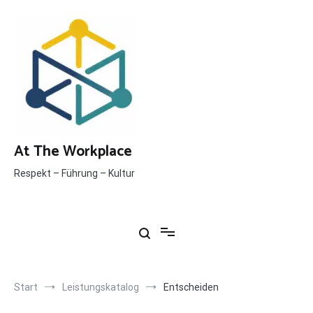
Inhalt
Zum
springen
Inhalt
springen
At The Workplace
Respekt – Führung – Kultur
Start
Leistungskatalog
Entscheiden